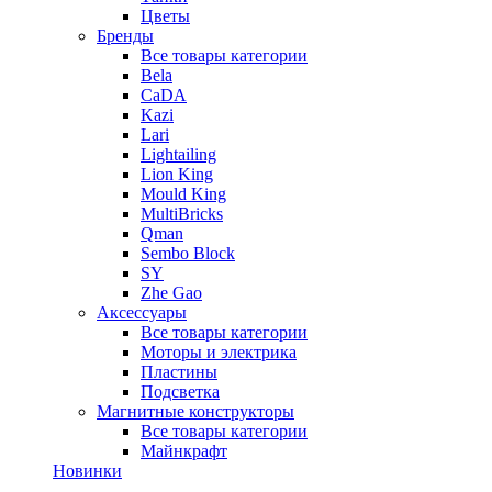
Цветы
Бренды
Все товары категории
Bela
CaDA
Kazi
Lari
Lightailing
Lion King
Mould King
MultiBricks
Qman
Sembo Block
SY
Zhe Gao
Аксессуары
Все товары категории
Моторы и электрика
Пластины
Подсветка
Магнитные конструкторы
Все товары категории
Майнкрафт
Новинки