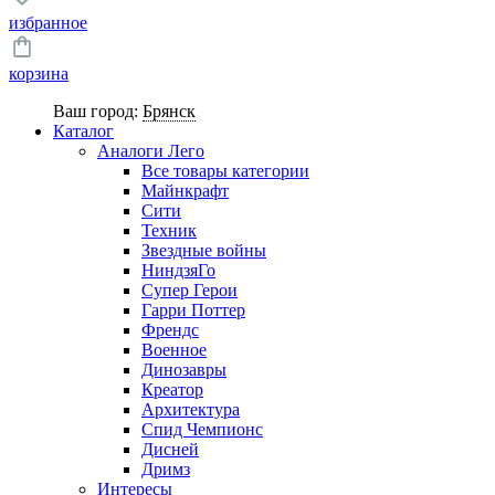
избранное
корзина
Ваш город:
Брянск
Каталог
Аналоги Лего
Все товары категории
Майнкрафт
Сити
Техник
Звездные войны
НиндзяГо
Супер Герои
Гарри Поттер
Френдс
Военное
Динозавры
Креатор
Архитектура
Спид Чемпионс
Дисней
Дримз
Интересы