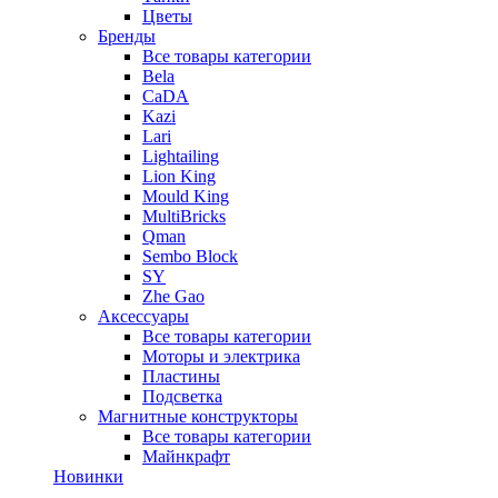
Цветы
Бренды
Все товары категории
Bela
CaDA
Kazi
Lari
Lightailing
Lion King
Mould King
MultiBricks
Qman
Sembo Block
SY
Zhe Gao
Аксессуары
Все товары категории
Моторы и электрика
Пластины
Подсветка
Магнитные конструкторы
Все товары категории
Майнкрафт
Новинки