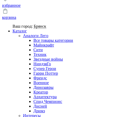
избранное
корзина
Ваш город:
Брянск
Каталог
Аналоги Лего
Все товары категории
Майнкрафт
Сити
Техник
Звездные войны
НиндзяГо
Супер Герои
Гарри Поттер
Френдс
Военное
Динозавры
Креатор
Архитектура
Спид Чемпионс
Дисней
Дримз
Интересы