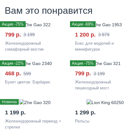
Вам это понравится
Новинка
Акция -75%
Акция -69%
799 р.
1 200 р.
3 199
3 879
Железнодорожный
Бокс для моделей и
семафорный мостик
минифигурок
Акция -22%
Новинка
Акция -75%
468 р.
799 р.
599
3 199
Букет цветов: Барбарис
Железнодорожный
пешеходный мост
Новинка
1 199 р.
1 299 р.
Железнодорожный переезд +
Рельсы
стрелки