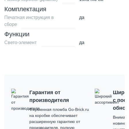
Комплектация
Печатная инструкция в
да
сборе
Функции
Свето-элемент
да
Гарантия от
Широк
производителя
с пос
обнов
Фирменная пломба Go-Brick.ru
на коробке обеспечивает
Внимате
расширенную гарантию от
новинка
производителя, полную