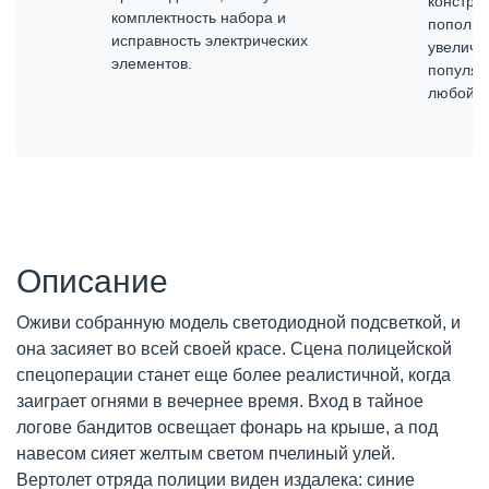
констру
комплектность набора и
пополня
исправность электрических
увеличи
элементов.
популяр
любой б
Описание
Оживи собранную модель светодиодной подсветкой, и
она засияет во всей своей красе. Сцена полицейской
спецоперации станет еще более реалистичной, когда
заиграет огнями в вечернее время. Вход в тайное
логове бандитов освещает фонарь на крыше, а под
навесом сияет желтым светом пчелиный улей.
Вертолет отряда полиции виден издалека: синие