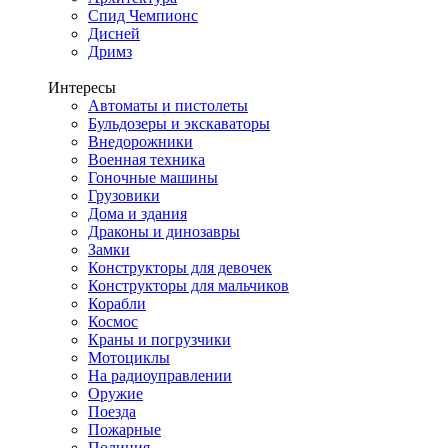
Спид Чемпионс
Дисней
Дримз
Интересы
Автоматы и пистолеты
Бульдозеры и экскаваторы
Внедорожники
Военная техника
Гоночные машины
Грузовики
Дома и здания
Драконы и динозавры
Замки
Конструкторы для девочек
Конструкторы для мальчиков
Корабли
Космос
Краны и погрузчики
Мотоциклы
На радиоуправлении
Оружие
Поезда
Пожарные
Полиция