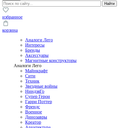
избранное
корзина
Аналоги Лего
Интересы
Бренды
Аксессуары
Магнитные конструкторы
Аналоги Лего
Майнкрафт
Сити
Техник
Звездные войны
НиндзяГо
Супер Герои
Гарри Поттер
Френдс
Военное
Динозавры
Креатор
Архитектура