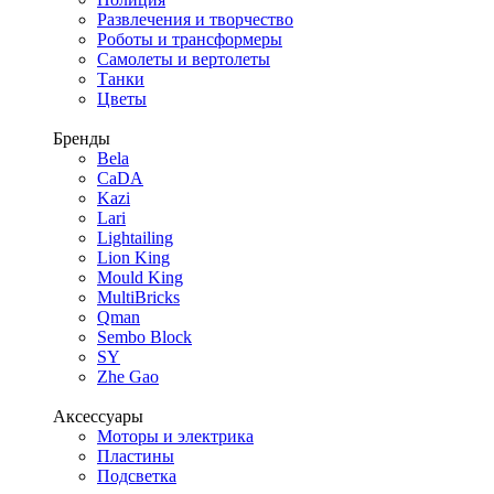
Развлечения и творчество
Роботы и трансформеры
Самолеты и вертолеты
Танки
Цветы
Бренды
Bela
CaDA
Kazi
Lari
Lightailing
Lion King
Mould King
MultiBricks
Qman
Sembo Block
SY
Zhe Gao
Аксессуары
Моторы и электрика
Пластины
Подсветка