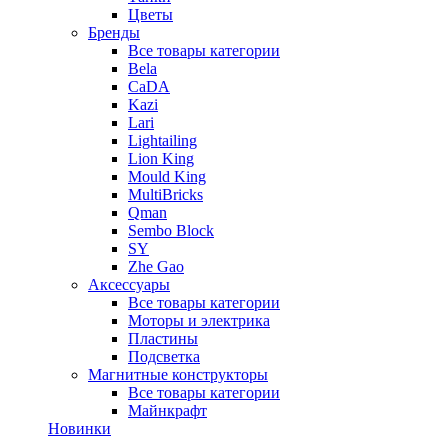
Цветы
Бренды
Все товары категории
Bela
CaDA
Kazi
Lari
Lightailing
Lion King
Mould King
MultiBricks
Qman
Sembo Block
SY
Zhe Gao
Аксессуары
Все товары категории
Моторы и электрика
Пластины
Подсветка
Магнитные конструкторы
Все товары категории
Майнкрафт
Новинки