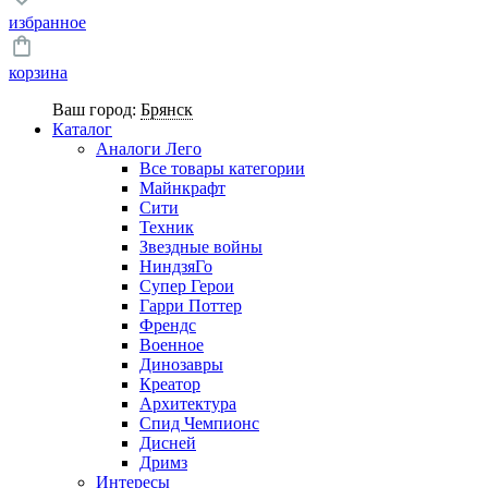
избранное
корзина
Ваш город:
Брянск
Каталог
Аналоги Лего
Все товары категории
Майнкрафт
Сити
Техник
Звездные войны
НиндзяГо
Супер Герои
Гарри Поттер
Френдс
Военное
Динозавры
Креатор
Архитектура
Спид Чемпионс
Дисней
Дримз
Интересы