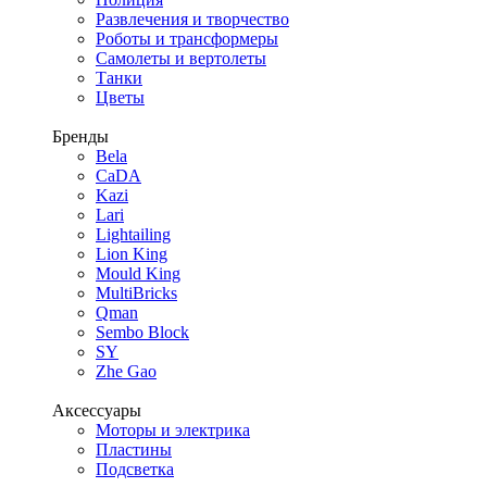
Развлечения и творчество
Роботы и трансформеры
Самолеты и вертолеты
Танки
Цветы
Бренды
Bela
CaDA
Kazi
Lari
Lightailing
Lion King
Mould King
MultiBricks
Qman
Sembo Block
SY
Zhe Gao
Аксессуары
Моторы и электрика
Пластины
Подсветка