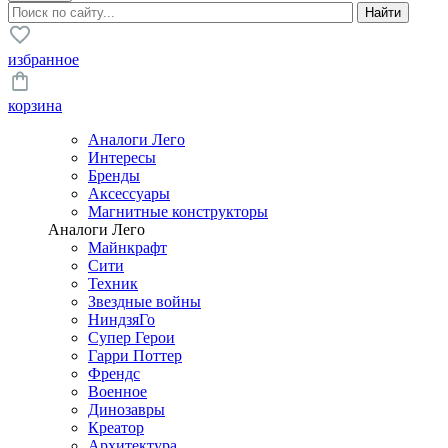
избранное
корзина
Аналоги Лего
Интересы
Бренды
Аксессуары
Магнитные конструкторы
Аналоги Лего
Майнкрафт
Сити
Техник
Звездные войны
НиндзяГо
Супер Герои
Гарри Поттер
Френдс
Военное
Динозавры
Креатор
Архитектура