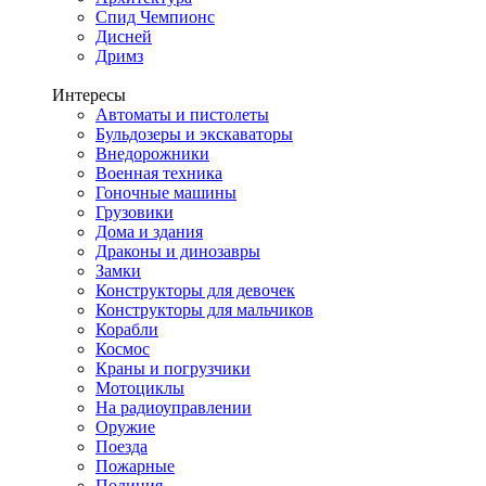
Спид Чемпионс
Дисней
Дримз
Интересы
Автоматы и пистолеты
Бульдозеры и экскаваторы
Внедорожники
Военная техника
Гоночные машины
Грузовики
Дома и здания
Драконы и динозавры
Замки
Конструкторы для девочек
Конструкторы для мальчиков
Корабли
Космос
Краны и погрузчики
Мотоциклы
На радиоуправлении
Оружие
Поезда
Пожарные
Полиция