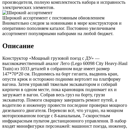
производителя, полную комплектность набора и исправность
электрических элементов.
Широкий ассортимент с постоянным обновлением
Внимательно следим за новинками в мире конструкторов и
оперативно пополняем каталог. Постоянно увеличиваем
ассортимент популярными наборами на любой бюджет.
Описание
Конструктор «Мощный грузовой поезд с ДУ» —
высококачественный аналог Лего (Lego 60098 City Heavy-Haul
Train) из 1033 деталей в собранном виде имеет размер
147*70*20 см. Поднимись на борт гиганта, выдвинь кран,
опусти крюк и осторожно подними вертолет на платформу
вагона. Затем управляй тяжелым экскаватором и собирай
кирпичи в одном месте, пока крановщик поднимает их и
загружает в вагон. Собрав весь груз на борту, грузи
экскаватор. Помоги сварщику завершить ремонт путей, а
водителю и инженеру провести последние проверки мощного
дизельного двигателя. Перевози всё, что угодно, на мощном
моторизованном поезде с 8-канальным, 7-скоростным
инфракрасным пультом дистанционного управления. В набор
входят минифигурки персонажей: машинист поезда, инженер,