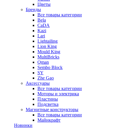
Цветы
Бренды
Все товары категории
Bela
CaDA
Kazi
Lari
Lightailing
Lion King
Mould King
MultiBricks
Qman
Sembo Block
SY
Zhe Gao
Аксессуары
Все товары категории
Моторы и электрика
Пластины
Подсветка
Магнитные конструкторы
Все товары категории
Майнкрафт
Новинки