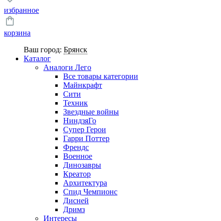
избранное
корзина
Ваш город:
Брянск
Каталог
Аналоги Лего
Все товары категории
Майнкрафт
Сити
Техник
Звездные войны
НиндзяГо
Супер Герои
Гарри Поттер
Френдс
Военное
Динозавры
Креатор
Архитектура
Спид Чемпионс
Дисней
Дримз
Интересы