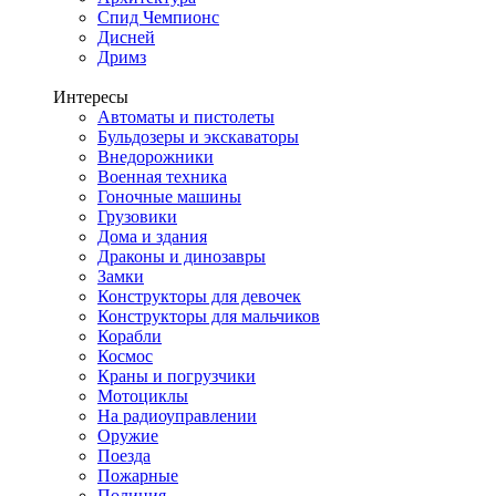
Спид Чемпионс
Дисней
Дримз
Интересы
Автоматы и пистолеты
Бульдозеры и экскаваторы
Внедорожники
Военная техника
Гоночные машины
Грузовики
Дома и здания
Драконы и динозавры
Замки
Конструкторы для девочек
Конструкторы для мальчиков
Корабли
Космос
Краны и погрузчики
Мотоциклы
На радиоуправлении
Оружие
Поезда
Пожарные
Полиция