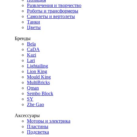
Развлечения и творчество
Роботы и трансформеры
Самолеты и вертолеты
Танки
Цветы
Бренды
Bela
CaDA
Kazi
Lari
Lightailing
Lion King
Mould King
MultiBricks
Qman
Sembo Block
SY
Zhe Gao
Аксессуары
Моторы и электрика
Пластины
Подсветка