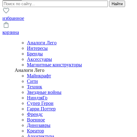
избранное
корзина
Аналоги Лего
Интересы
Бренды
Аксессуары
Магнитные конструкторы
Аналоги Лего
Майнкрафт
Сити
Техник
Звездные войны
НиндзяГо
Супер Герои
Гарри Поттер
Френдс
Военное
Динозавры
Креатор
Архитектура