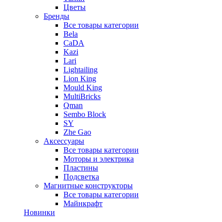
Цветы
Бренды
Все товары категории
Bela
CaDA
Kazi
Lari
Lightailing
Lion King
Mould King
MultiBricks
Qman
Sembo Block
SY
Zhe Gao
Аксессуары
Все товары категории
Моторы и электрика
Пластины
Подсветка
Магнитные конструкторы
Все товары категории
Майнкрафт
Новинки