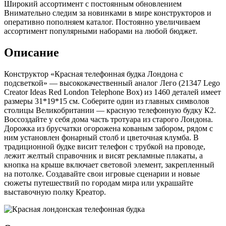
Широкий ассортимент с постоянным обновлением
Внимательно следим за новинками в мире конструкторов и
оперативно пополняем каталог. Постоянно увеличиваем
ассортимент популярными наборами на любой бюджет.
Описание
Конструктор «Красная телефонная будка Лондона с
подсветкой» — высококачественный аналог Лего (21347 Lego
Creator Ideas Red London Telephone Box) из 1460 деталей имеет
размеры 31*19*15 см. Соберите один из главных символов
столицы Великобритании — красную телефонную будку К2.
Воссоздайте у себя дома часть тротуара из старого Лондона.
Дорожка из брусчатки огорожена кованым забором, рядом с
ним установлен фонарный столб и цветочная клумба. В
традиционной будке висит телефон с трубкой на проводе,
лежит желтый справочник и висят рекламные плакаты, а
кнопка на крыше включает световой элемент, закрепленный
на потолке. Создавайте свои игровые сценарии и новые
сюжеты путешествий по городам мира или украшайте
выставочную полку Креатор.