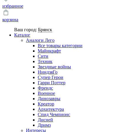
избранное
корзина
Ваш город:
Брянск
Каталог
Аналоги Лего
Все товары категории
Майнкрафт
Сити
Техник
Звездные войны
НиндзяГо
Супер Герои
Гарри Поттер
Френдс
Военное
Динозавры
Креатор
Архитектура
Спид Чемпионс
Дисней
Дримз
Интересы