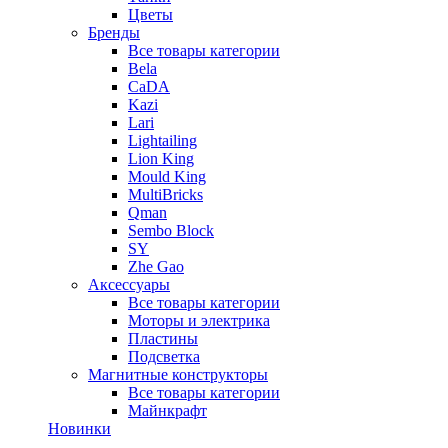
Цветы
Бренды
Все товары категории
Bela
CaDA
Kazi
Lari
Lightailing
Lion King
Mould King
MultiBricks
Qman
Sembo Block
SY
Zhe Gao
Аксессуары
Все товары категории
Моторы и электрика
Пластины
Подсветка
Магнитные конструкторы
Все товары категории
Майнкрафт
Новинки