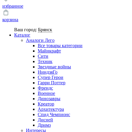
избранное
корзина
Ваш город:
Брянск
Каталог
Аналоги Лего
Все товары категории
Майнкрафт
Сити
Техник
Звездные войны
НиндзяГо
Супер Герои
Гарри Поттер
Френдс
Военное
Динозавры
Креатор
Архитектура
Спид Чемпионс
Дисней
Дримз
Интересы