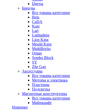
Цветы
Бренды
Все товары категории
Bela
CaDA
Kazi
Lari
Lightailing
Lion King
Mould King
MultiBricks
Qman
Sembo Block
SY
Zhe Gao
Аксессуары
Все товары категории
Моторы и электрика
Пластины
Подсветка
Магнитные конструкторы
Все товары категории
Майнкрафт
Новинки