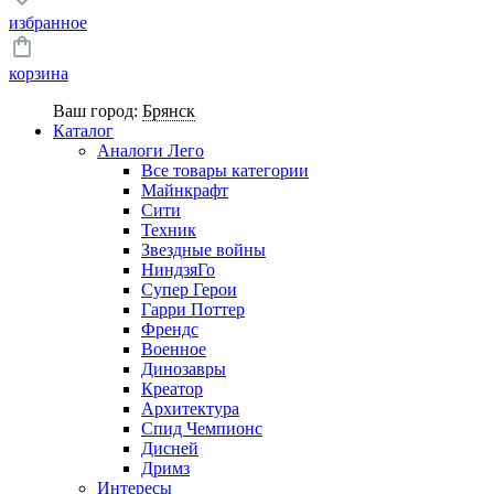
избранное
корзина
Ваш город:
Брянск
Каталог
Аналоги Лего
Все товары категории
Майнкрафт
Сити
Техник
Звездные войны
НиндзяГо
Супер Герои
Гарри Поттер
Френдс
Военное
Динозавры
Креатор
Архитектура
Спид Чемпионс
Дисней
Дримз
Интересы