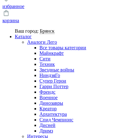
избранное
корзина
Ваш город:
Брянск
Каталог
Аналоги Лего
Все товары категории
Майнкрафт
Сити
Техник
Звездные войны
НиндзяГо
Супер Герои
Гарри Поттер
Френдс
Военное
Динозавры
Креатор
Архитектура
Спид Чемпионс
Дисней
Дримз
Интересы