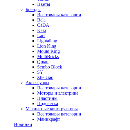
Цветы
Бренды
Все товары категории
Bela
CaDA
Kazi
Lari
Lightailing
Lion King
Mould King
MultiBricks
Qman
Sembo Block
SY
Zhe Gao
Аксессуары
Все товары категории
Моторы и электрика
Пластины
Подсветка
Магнитные конструкторы
Все товары категории
Майнкрафт
Новинки