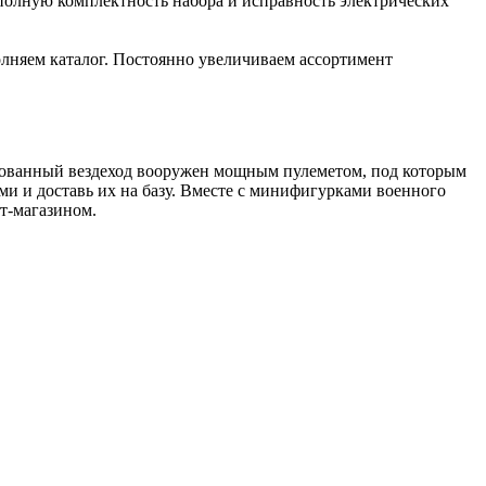
полную комплектность набора и исправность электрических
лняем каталог. Постоянно увеличиваем ассортимент
рованный вездеход вооружен мощным пулеметом, под которым
и и доставь их на базу. Вместе с минифигурками военного
т-магазином.