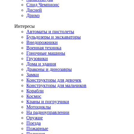
Спид Чемпионс
Дисней
Дримз
Интересы
Автоматы и пистолеты
Бульдозеры и экскаваторы
Внедорожники
Военная техника
Гоночные машины
Грузовики
Дома и здания
Драконы и динозавры
Замки
Конструкторы для девочек
Конструкторы для мальчиков
Корабли
Космос
Краны и погрузчики
Мотоциклы
На радиоуправлении
Оружие
Поезда
Пожарные
Полиция