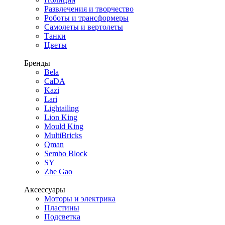
Развлечения и творчество
Роботы и трансформеры
Самолеты и вертолеты
Танки
Цветы
Бренды
Bela
CaDA
Kazi
Lari
Lightailing
Lion King
Mould King
MultiBricks
Qman
Sembo Block
SY
Zhe Gao
Аксессуары
Моторы и электрика
Пластины
Подсветка