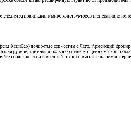
коробке обеспечивает расширенную гарантию от производителя, 
 следим за новинками в мире конструкторов и оперативно попо
бренд КсинБао) полностью совместим с Лего. Армейский брони
йся на рудник, где нашли большую пещеру с ценными кристаллам
няйте свою коллекцию военной техники вместе с нашим интерне