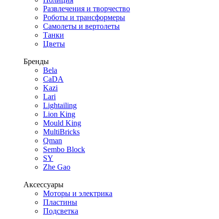
Развлечения и творчество
Роботы и трансформеры
Самолеты и вертолеты
Танки
Цветы
Бренды
Bela
CaDA
Kazi
Lari
Lightailing
Lion King
Mould King
MultiBricks
Qman
Sembo Block
SY
Zhe Gao
Аксессуары
Моторы и электрика
Пластины
Подсветка