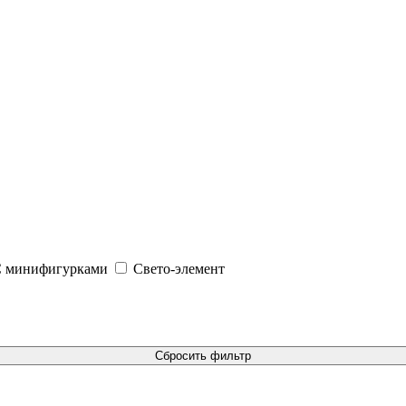
 минифигурками
Свето-элемент