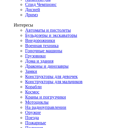
Спид Чемпионс
Дисней
Дримз
Интересы
Автоматы и пистолеты
Бульдозеры и экскаваторы
Внедорожники
Военная техника
Гоночные машины
Грузовики
Дома и здания
Драконы и динозавры
Замки
Конструкторы для девочек
Конструкторы для мальчиков
Корабли
Космос
Краны и погрузчики
Мотоциклы
На радиоуправлении
Оружие
Поезда
Пожарные
Полиция