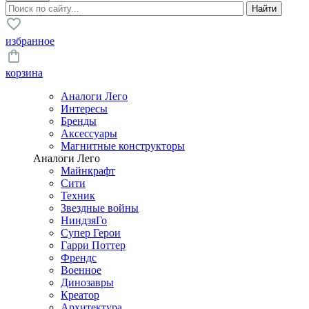
избранное
корзина
Аналоги Лего
Интересы
Бренды
Аксессуары
Магнитные конструкторы
Аналоги Лего
Майнкрафт
Сити
Техник
Звездные войны
НиндзяГо
Супер Герои
Гарри Поттер
Френдс
Военное
Динозавры
Креатор
Архитектура