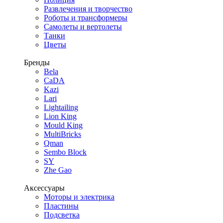
Развлечения и творчество
Роботы и трансформеры
Самолеты и вертолеты
Танки
Цветы
Бренды
Bela
CaDA
Kazi
Lari
Lightailing
Lion King
Mould King
MultiBricks
Qman
Sembo Block
SY
Zhe Gao
Аксессуары
Моторы и электрика
Пластины
Подсветка