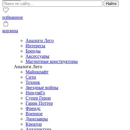
избранное
корзина
Аналоги Лего
Интересы
Бренды
Аксессуары
Магнитные конструкторы
Аналоги Лего
Майнкрафт
Сити
Техник
Звездные войны
НиндзяГо
Супер Герои
Гарри Поттер
Френдс
Военное
Динозавры
Креатор
Архитектура