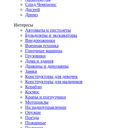
Спид Чемпионс
Дисней
Дримз
Интересы
Автоматы и пистолеты
Бульдозеры и экскаваторы
Внедорожники
Военная техника
Гоночные машины
Грузовики
Дома и здания
Драконы и динозавры
Замки
Конструкторы для девочек
Конструкторы для мальчиков
Корабли
Космос
Краны и погрузчики
Мотоциклы
На радиоуправлении
Оружие
Поезда
Пожарные
Полиция