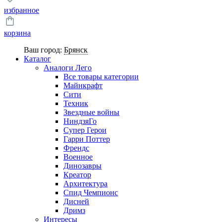
избранное
корзина
Ваш город:
Брянск
Каталог
Аналоги Лего
Все товары категории
Майнкрафт
Сити
Техник
Звездные войны
НиндзяГо
Супер Герои
Гарри Поттер
Френдс
Военное
Динозавры
Креатор
Архитектура
Спид Чемпионс
Дисней
Дримз
Интересы