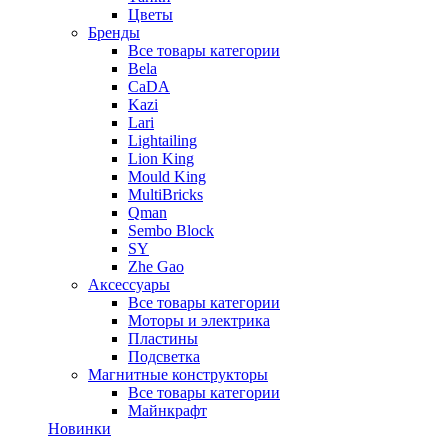
Цветы
Бренды
Все товары категории
Bela
CaDA
Kazi
Lari
Lightailing
Lion King
Mould King
MultiBricks
Qman
Sembo Block
SY
Zhe Gao
Аксессуары
Все товары категории
Моторы и электрика
Пластины
Подсветка
Магнитные конструкторы
Все товары категории
Майнкрафт
Новинки