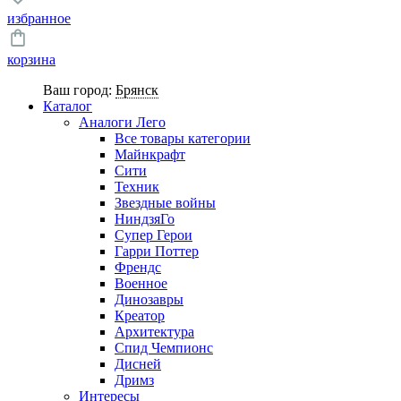
избранное
корзина
Ваш город:
Брянск
Каталог
Аналоги Лего
Все товары категории
Майнкрафт
Сити
Техник
Звездные войны
НиндзяГо
Супер Герои
Гарри Поттер
Френдс
Военное
Динозавры
Креатор
Архитектура
Спид Чемпионс
Дисней
Дримз
Интересы