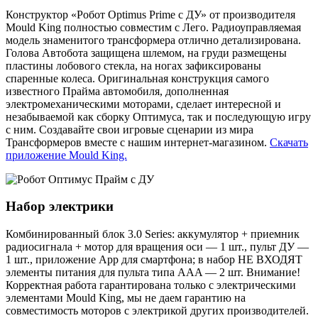
Конструктор «Робот Optimus Prime с ДУ» от производителя
Mould King полностью совместим с Лего. Радиоуправляемая
модель знаменитого трансформера отлично детализирована.
Голова Автобота защищена шлемом, на груди размещены
пластины лобового стекла, на ногах зафиксированы
спаренные колеса. Оригинальная конструкция самого
известного Прайма автомобиля, дополненная
электромеханическими моторами, сделает интересной и
незабываемой как сборку Оптимуса, так и последующую игру
с ним. Создавайте свои игровые сценарии из мира
Трансформеров вместе с нашим интернет-магазином.
Скачать
приложение Mould King.
Набор электрики
Комбинированный блок 3.0 Series: аккумулятор + приемник
радиосигнала + мотор для вращения оси — 1 шт., пульт ДУ —
1 шт., приложение App для смартфона; в набор НЕ ВХОДЯТ
элементы питания для пульта типа AAA — 2 шт. Внимание!
Корректная работа гарантирована только с электрическими
элементами Mould King, мы не даем гарантию на
совместимость моторов с электрикой других производителей.