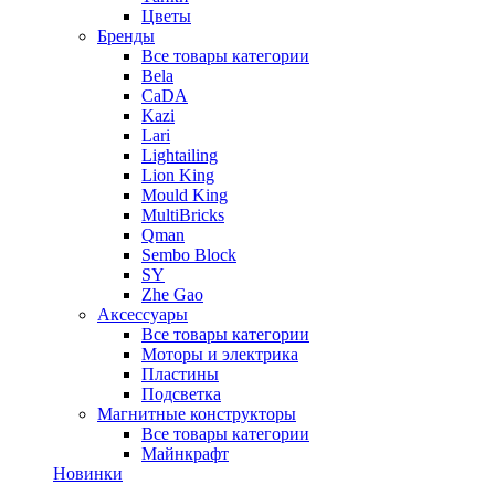
Цветы
Бренды
Все товары категории
Bela
CaDA
Kazi
Lari
Lightailing
Lion King
Mould King
MultiBricks
Qman
Sembo Block
SY
Zhe Gao
Аксессуары
Все товары категории
Моторы и электрика
Пластины
Подсветка
Магнитные конструкторы
Все товары категории
Майнкрафт
Новинки