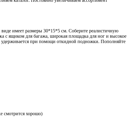
лняем каталог. Постоянно увеличиваем ассортимент
м виде имеет размеры 30*15*5 см. Соберите реалистичную
ка с ящиком для багажа, широкая площадка для ног и высокое
р удерживается при помощи откидной подножки. Пополняйте
ке смотрится хорошо)