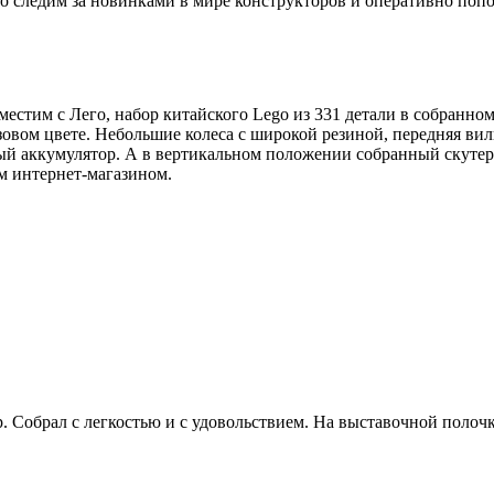
 следим за новинками в мире конструкторов и оперативно попо
естим с Лего, набор китайского Lego из 331 детали в собранно
овом цвете. Небольшие колеса с широкой резиной, передняя вил
ый аккумулятор. А в вертикальном положении собранный скуте
м интернет-магазином.
р. Собрал с легкостью и с удовольствием. На выставочной полоч