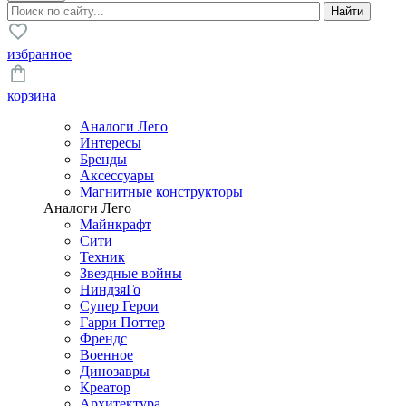
избранное
корзина
Аналоги Лего
Интересы
Бренды
Аксессуары
Магнитные конструкторы
Аналоги Лего
Майнкрафт
Сити
Техник
Звездные войны
НиндзяГо
Супер Герои
Гарри Поттер
Френдс
Военное
Динозавры
Креатор
Архитектура