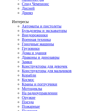
Спид Чемпионс
Дисней
Дримз
Интересы
Автоматы и пистолеты
Бульдозеры и экскаваторы
Внедорожники
Военная техника
Гоночные машины
Грузовики
Дома и здания
Драконы и динозавры
Замки
Конструкторы для девочек
Конструкторы для мальчиков
Корабли
Космос
Краны и погрузчики
Мотоциклы
На радиоуправлении
Оружие
Поезда
Пожарные
Полиция