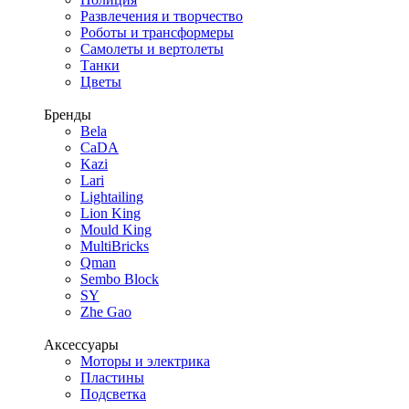
Развлечения и творчество
Роботы и трансформеры
Самолеты и вертолеты
Танки
Цветы
Бренды
Bela
CaDA
Kazi
Lari
Lightailing
Lion King
Mould King
MultiBricks
Qman
Sembo Block
SY
Zhe Gao
Аксессуары
Моторы и электрика
Пластины
Подсветка