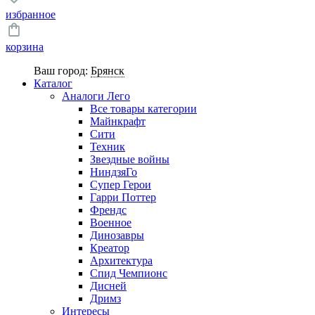
избранное
корзина
Ваш город:
Брянск
Каталог
Аналоги Лего
Все товары категории
Майнкрафт
Сити
Техник
Звездные войны
НиндзяГо
Супер Герои
Гарри Поттер
Френдс
Военное
Динозавры
Креатор
Архитектура
Спид Чемпионс
Дисней
Дримз
Интересы