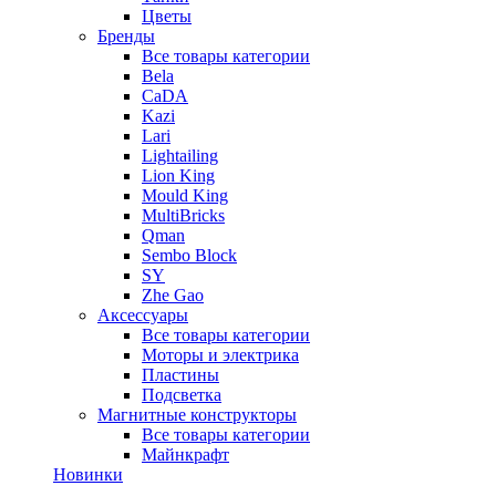
Цветы
Бренды
Все товары категории
Bela
CaDA
Kazi
Lari
Lightailing
Lion King
Mould King
MultiBricks
Qman
Sembo Block
SY
Zhe Gao
Аксессуары
Все товары категории
Моторы и электрика
Пластины
Подсветка
Магнитные конструкторы
Все товары категории
Майнкрафт
Новинки