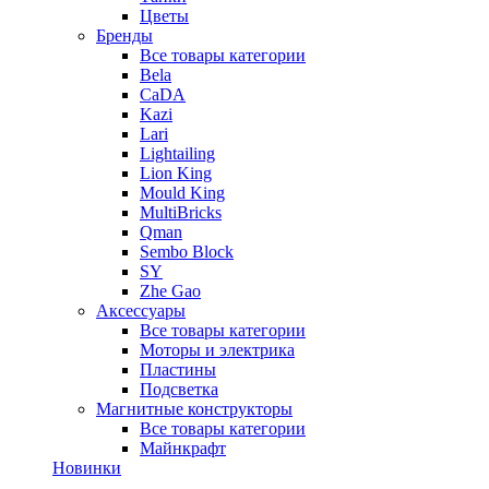
Цветы
Бренды
Все товары категории
Bela
CaDA
Kazi
Lari
Lightailing
Lion King
Mould King
MultiBricks
Qman
Sembo Block
SY
Zhe Gao
Аксессуары
Все товары категории
Моторы и электрика
Пластины
Подсветка
Магнитные конструкторы
Все товары категории
Майнкрафт
Новинки