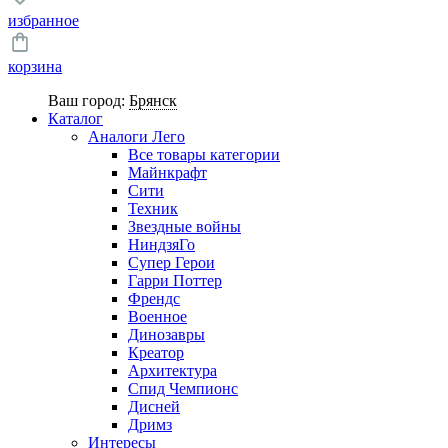
избранное
корзина
Ваш город:
Брянск
Каталог
Аналоги Лего
Все товары категории
Майнкрафт
Сити
Техник
Звездные войны
НиндзяГо
Супер Герои
Гарри Поттер
Френдс
Военное
Динозавры
Креатор
Архитектура
Спид Чемпионс
Дисней
Дримз
Интересы