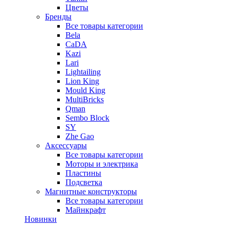
Цветы
Бренды
Все товары категории
Bela
CaDA
Kazi
Lari
Lightailing
Lion King
Mould King
MultiBricks
Qman
Sembo Block
SY
Zhe Gao
Аксессуары
Все товары категории
Моторы и электрика
Пластины
Подсветка
Магнитные конструкторы
Все товары категории
Майнкрафт
Новинки