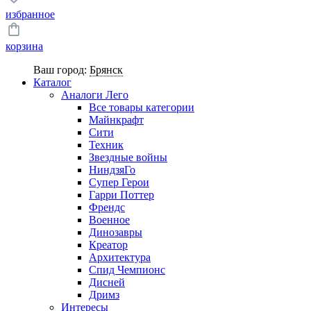
избранное
корзина
Ваш город:
Брянск
Каталог
Аналоги Лего
Все товары категории
Майнкрафт
Сити
Техник
Звездные войны
НиндзяГо
Супер Герои
Гарри Поттер
Френдс
Военное
Динозавры
Креатор
Архитектура
Спид Чемпионс
Дисней
Дримз
Интересы