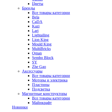
Цветы
Бренды
Все товары категории
Bela
CaDA
Kazi
Lari
Lightailing
Lion King
Mould King
MultiBricks
Qman
Sembo Block
SY
Zhe Gao
Аксессуары
Все товары категории
Моторы и электрика
Пластины
Подсветка
Магнитные конструкторы
Все товары категории
Майнкрафт
Новинки