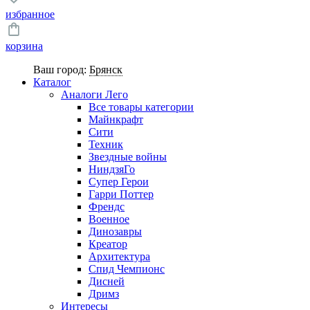
избранное
корзина
Ваш город:
Брянск
Каталог
Аналоги Лего
Все товары категории
Майнкрафт
Сити
Техник
Звездные войны
НиндзяГо
Супер Герои
Гарри Поттер
Френдс
Военное
Динозавры
Креатор
Архитектура
Спид Чемпионс
Дисней
Дримз
Интересы