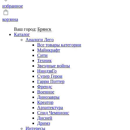
избранное
корзина
Ваш город:
Брянск
Каталог
Аналоги Лего
Все товары категории
Майнкрафт
Сити
Техник
Звездные войны
НиндзяГо
Супер Герои
Гарри Поттер
Френдс
Военное
Динозавры
Креатор
Архитектура
Спид Чемпионс
Дисней
Дримз
Интересы