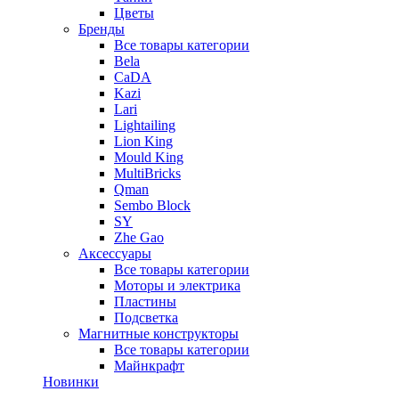
Цветы
Бренды
Все товары категории
Bela
CaDA
Kazi
Lari
Lightailing
Lion King
Mould King
MultiBricks
Qman
Sembo Block
SY
Zhe Gao
Аксессуары
Все товары категории
Моторы и электрика
Пластины
Подсветка
Магнитные конструкторы
Все товары категории
Майнкрафт
Новинки