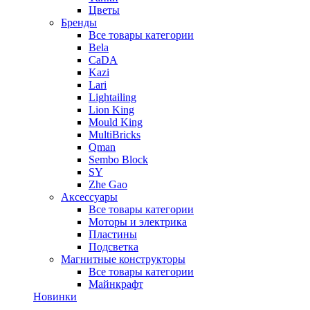
Цветы
Бренды
Все товары категории
Bela
CaDA
Kazi
Lari
Lightailing
Lion King
Mould King
MultiBricks
Qman
Sembo Block
SY
Zhe Gao
Аксессуары
Все товары категории
Моторы и электрика
Пластины
Подсветка
Магнитные конструкторы
Все товары категории
Майнкрафт
Новинки