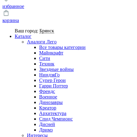
избранное
корзина
Ваш город:
Брянск
Каталог
Аналоги Лего
Все товары категории
Майнкрафт
Сити
Техник
Звездные войны
НиндзяГо
Супер Герои
Гарри Поттер
Френдс
Военное
Динозавры
Креатор
Архитектура
Спид Чемпионс
Дисней
Дримз
Интересы