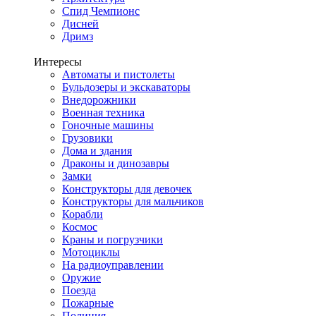
Спид Чемпионс
Дисней
Дримз
Интересы
Автоматы и пистолеты
Бульдозеры и экскаваторы
Внедорожники
Военная техника
Гоночные машины
Грузовики
Дома и здания
Драконы и динозавры
Замки
Конструкторы для девочек
Конструкторы для мальчиков
Корабли
Космос
Краны и погрузчики
Мотоциклы
На радиоуправлении
Оружие
Поезда
Пожарные
Полиция