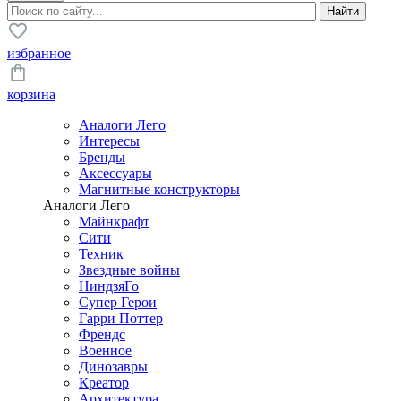
избранное
корзина
Аналоги Лего
Интересы
Бренды
Аксессуары
Магнитные конструкторы
Аналоги Лего
Майнкрафт
Сити
Техник
Звездные войны
НиндзяГо
Супер Герои
Гарри Поттер
Френдс
Военное
Динозавры
Креатор
Архитектура