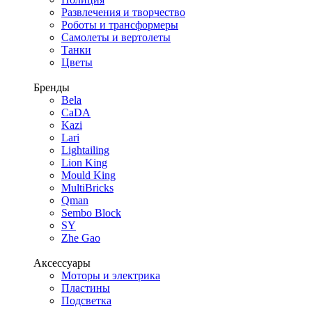
Развлечения и творчество
Роботы и трансформеры
Самолеты и вертолеты
Танки
Цветы
Бренды
Bela
CaDA
Kazi
Lari
Lightailing
Lion King
Mould King
MultiBricks
Qman
Sembo Block
SY
Zhe Gao
Аксессуары
Моторы и электрика
Пластины
Подсветка