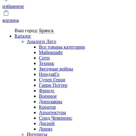
избранное
корзина
Ваш город:
Брянск
Каталог
Аналоги Лего
Все товары категории
Майнкрафт
Сити
Техник
Звездные войны
НиндзяГо
Супер Герои
Гарри Поттер
Френдс
Военное
Динозавры
Креатор
Архитектура
Спид Чемпионс
Дисней
Дримз
Интересы