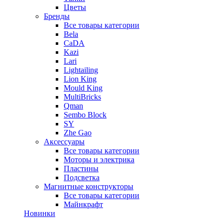
Цветы
Бренды
Все товары категории
Bela
CaDA
Kazi
Lari
Lightailing
Lion King
Mould King
MultiBricks
Qman
Sembo Block
SY
Zhe Gao
Аксессуары
Все товары категории
Моторы и электрика
Пластины
Подсветка
Магнитные конструкторы
Все товары категории
Майнкрафт
Новинки