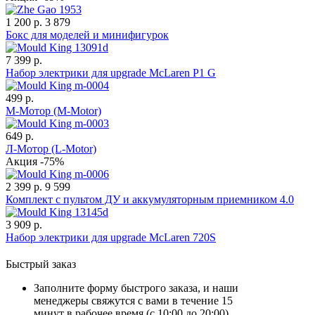
1 200 р.
3 879
Бокс для моделей и минифигурок
7 399 р.
Набор электрики для upgrade McLaren P1 G
499 р.
М-Мотор (М-Motor)
649 р.
Л-Мотор (L-Motor)
Акция -75%
2 399 р.
9 599
Комплект с пультом ДУ и аккумуляторным приемником 4.0
3 909 р.
Набор электрики для upgrade McLaren 720S
Быстрый заказ
Заполните форму быстрого заказа, и наши
менеджеры свяжутся с вами в течение 15
минут в рабочее время (с 10:00 до 20:00).