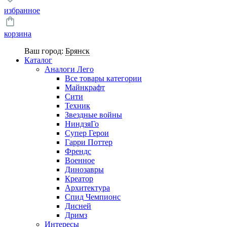
избранное
корзина
Ваш город:
Брянск
Каталог
Аналоги Лего
Все товары категории
Майнкрафт
Сити
Техник
Звездные войны
НиндзяГо
Супер Герои
Гарри Поттер
Френдс
Военное
Динозавры
Креатор
Архитектура
Спид Чемпионс
Дисней
Дримз
Интересы