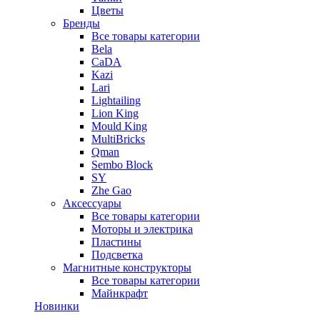
Цветы
Бренды
Все товары категории
Bela
CaDA
Kazi
Lari
Lightailing
Lion King
Mould King
MultiBricks
Qman
Sembo Block
SY
Zhe Gao
Аксессуары
Все товары категории
Моторы и электрика
Пластины
Подсветка
Магнитные конструкторы
Все товары категории
Майнкрафт
Новинки