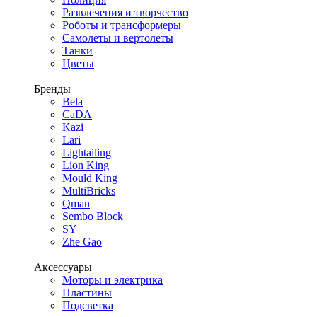
Развлечения и творчество
Роботы и трансформеры
Самолеты и вертолеты
Танки
Цветы
Бренды
Bela
CaDA
Kazi
Lari
Lightailing
Lion King
Mould King
MultiBricks
Qman
Sembo Block
SY
Zhe Gao
Аксессуары
Моторы и электрика
Пластины
Подсветка