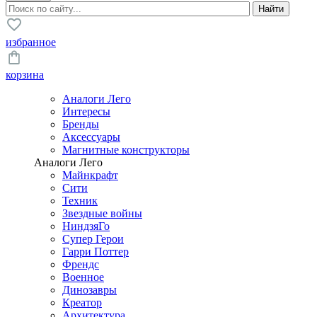
избранное
корзина
Аналоги Лего
Интересы
Бренды
Аксессуары
Магнитные конструкторы
Аналоги Лего
Майнкрафт
Сити
Техник
Звездные войны
НиндзяГо
Супер Герои
Гарри Поттер
Френдс
Военное
Динозавры
Креатор
Архитектура