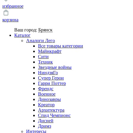
избранное
корзина
Ваш город:
Брянск
Каталог
Аналоги Лего
Все товары категории
Майнкрафт
Сити
Техник
Звездные войны
НиндзяГо
Супер Герои
Гарри Поттер
Френдс
Военное
Динозавры
Креатор
Архитектура
Спид Чемпионс
Дисней
Дримз
Интересы