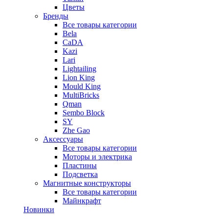
Цветы
Бренды
Все товары категории
Bela
CaDA
Kazi
Lari
Lightailing
Lion King
Mould King
MultiBricks
Qman
Sembo Block
SY
Zhe Gao
Аксессуары
Все товары категории
Моторы и электрика
Пластины
Подсветка
Магнитные конструкторы
Все товары категории
Майнкрафт
Новинки