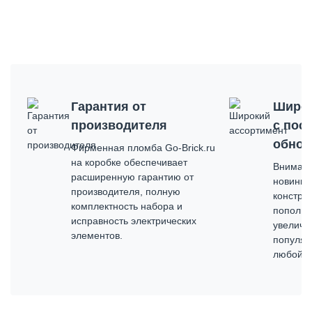
Гарантия от
Широк
производителя
с пос
обнов
Фирменная пломба Go-Brick.ru
на коробке обеспечивает
Внимате
расширенную гарантию от
новинка
производителя, полную
констру
комплектность набора и
пополня
исправность электрических
увеличи
элементов.
популяр
любой б