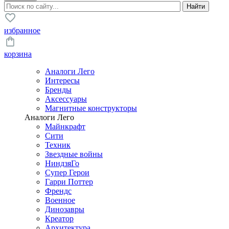
избранное
корзина
Аналоги Лего
Интересы
Бренды
Аксессуары
Магнитные конструкторы
Аналоги Лего
Майнкрафт
Сити
Техник
Звездные войны
НиндзяГо
Супер Герои
Гарри Поттер
Френдс
Военное
Динозавры
Креатор
Архитектура