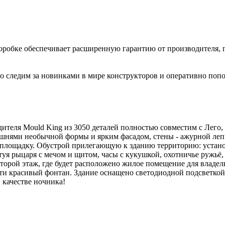
коробке обеспечивает расширенную гарантию от производителя, 
 следим за новинками в мире конструкторов и оперативно попо
теля Mould King из 3050 деталей полностью совместим с Лего, 
ашнями необычной формы и ярким фасадом, стены - ажурной лепк
площадку. Обустрой прилегающую к зданию территорию: установи
я рыцаря с мечом и щитом, часы с кукушкой, охотничье ружьё, б
орой этаж, где будет расположено жилое помещение для владель
ти красивый фонтан. Здание оснащено светодиодной подсветкой
 качестве ночника!