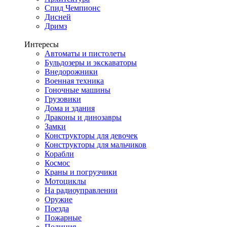
Спид Чемпионс
Дисней
Дримз
Интересы
Автоматы и пистолеты
Бульдозеры и экскаваторы
Внедорожники
Военная техника
Гоночные машины
Грузовики
Дома и здания
Драконы и динозавры
Замки
Конструкторы для девочек
Конструкторы для мальчиков
Корабли
Космос
Краны и погрузчики
Мотоциклы
На радиоуправлении
Оружие
Поезда
Пожарные
Полиция