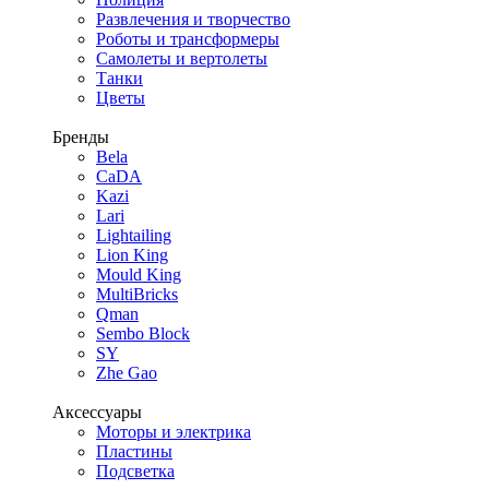
Развлечения и творчество
Роботы и трансформеры
Самолеты и вертолеты
Танки
Цветы
Бренды
Bela
CaDA
Kazi
Lari
Lightailing
Lion King
Mould King
MultiBricks
Qman
Sembo Block
SY
Zhe Gao
Аксессуары
Моторы и электрика
Пластины
Подсветка