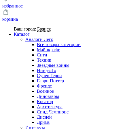
избранное
корзина
Ваш город:
Брянск
Каталог
Аналоги Лего
Все товары категории
Майнкрафт
Сити
Техник
Звездные войны
НиндзяГо
Супер Герои
Гарри Поттер
Френдс
Военное
Динозавры
Креатор
Архитектура
Спид Чемпионс
Дисней
Дримз
Интересы