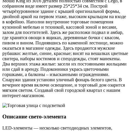
Mould King из 3016 деталей полностью совместим с Lego, в
собранном виде имеет размер 25*25*34 см. Построй
четырёхуровневое здание с крышей оригинальной формы,
двойной аркой на первом этаже, высоким крыльцом на входе
в кофейню. Наполни внутренние торговые помещения
кухонной мебелью и техникой, кассовой зоной и весами,
залом для посетителей. Здесь же расположи подвал и амбар,
где хранятся овощи в ящиках, деревянные бочки с квасом,
пивом и вином. Поднявшись по каменной лестнице, можно
оказаться в магазине одежды. Здесь продаются мужские
рубашки: желтые, синие, красные; висят на вешалках цветные
свитера, наборы костюмов и спецодежды, стоят манекены.
Два верхних этажа жилые: засели их постоянными жильцами
или сдай в аренду. Подоконники укрась цветочными
горшками, а балконы – изысканными ограждениями.
Снаружи здания установи уличный фонарь белого цвета. В
вечернее время включи освещение, и торговый дом озарится
мягким светом. Создавай свой городской квартал с нашим
интернет-магазином.
Описание свето-элемента
LED-элементы — несколько светодиодных элементов,