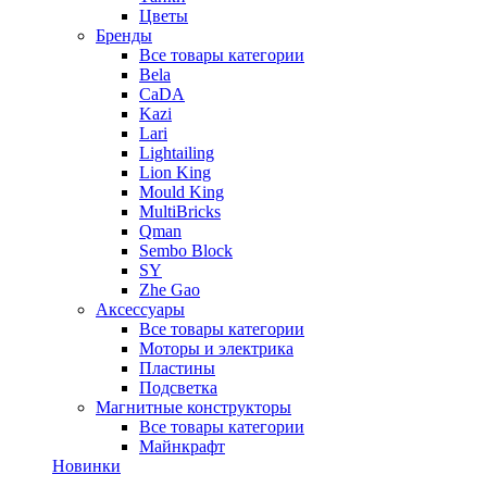
Цветы
Бренды
Все товары категории
Bela
CaDA
Kazi
Lari
Lightailing
Lion King
Mould King
MultiBricks
Qman
Sembo Block
SY
Zhe Gao
Аксессуары
Все товары категории
Моторы и электрика
Пластины
Подсветка
Магнитные конструкторы
Все товары категории
Майнкрафт
Новинки