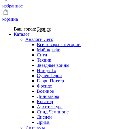
избранное
корзина
Ваш город:
Брянск
Каталог
Аналоги Лего
Все товары категории
Майнкрафт
Сити
Техник
Звездные войны
НиндзяГо
Супер Герои
Гарри Поттер
Френдс
Военное
Динозавры
Креатор
Архитектура
Спид Чемпионс
Дисней
Дримз
Интересы