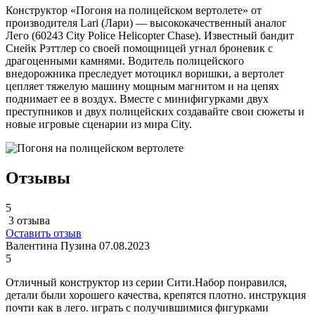
Конструктор «Погоня на полицейском вертолете» от
производителя Lari (Лари) — высококачественный аналог
Лего (60243 City Police Helicopter Chase). Известный бандит
Снейк Рэттлер со своей помощницей угнал броневик с
драгоценными камнями. Водитель полицейского
внедорожника преследует мотоцикл воришки, а вертолет
цепляет тяжелую машину мощным магнитом и на цепях
поднимает ее в воздух. Вместе с минифигурками двух
преступников и двух полицейских создавайте свои сюжеты и
новые игровые сценарии из мира City.
Отзывы
5
3 отзыва
Оставить отзыв
Валентина Пузина
07.08.2023
5
Отличный конструктор из серии Сити.Набор понравился,
детали были хорошего качества, крепятся плотно. инструкция
почти как в лего. играть с получившимися фигурками