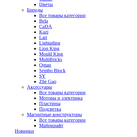
Цветы
Бренды
Все товары категории
Bela
CaDA
Kazi
Lari
Lightailing
Lion King
Mould King
MultiBricks
Qman
Sembo Block
SY
Zhe Gao
Аксессуары
Все товары категории
Моторы и электрика
Пластины
Подсветка
Магнитные конструкторы
Все товары категории
Майнкрафт
Новинки