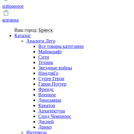
избранное
корзина
Ваш город:
Брянск
Каталог
Аналоги Лего
Все товары категории
Майнкрафт
Сити
Техник
Звездные войны
НиндзяГо
Супер Герои
Гарри Поттер
Френдс
Военное
Динозавры
Креатор
Архитектура
Спид Чемпионс
Дисней
Дримз
Интересы