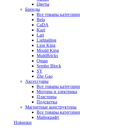
Цветы
Бренды
Все товары категории
Bela
CaDA
Kazi
Lari
Lightailing
Lion King
Mould King
MultiBricks
Qman
Sembo Block
SY
Zhe Gao
Аксессуары
Все товары категории
Моторы и электрика
Пластины
Подсветка
Магнитные конструкторы
Все товары категории
Майнкрафт
Новинки