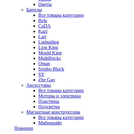
Цветы
Бренды
Все товары категории
Bela
CaDA
Kazi
Lari
Lightailing
Lion King
Mould King
MultiBricks
Qman
Sembo Block
SY
Zhe Gao
Аксессуары
Все товары категории
Моторы и электрика
Пластины
Подсветка
Магнитные конструкторы
Все товары категории
Майнкрафт
Новинки