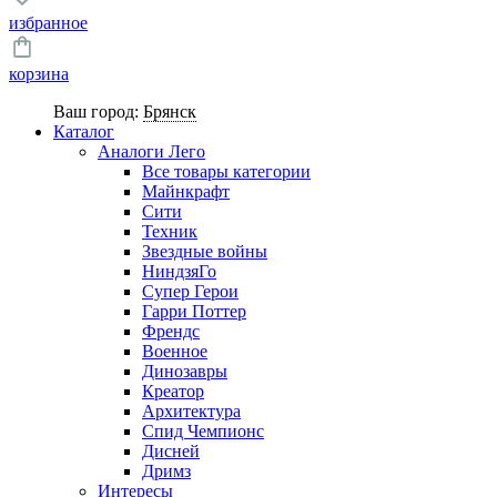
избранное
корзина
Ваш город:
Брянск
Каталог
Аналоги Лего
Все товары категории
Майнкрафт
Сити
Техник
Звездные войны
НиндзяГо
Супер Герои
Гарри Поттер
Френдс
Военное
Динозавры
Креатор
Архитектура
Спид Чемпионс
Дисней
Дримз
Интересы