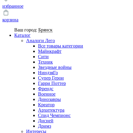
избранное
корзина
Ваш город:
Брянск
Каталог
Аналоги Лего
Все товары категории
Майнкрафт
Сити
Техник
Звездные войны
НиндзяГо
Супер Герои
Гарри Поттер
Френдс
Военное
Динозавры
Креатор
Архитектура
Спид Чемпионс
Дисней
Дримз
Интересы