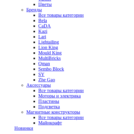
Цветы
Бренды
Все товары категории
Bela
CaDA
Kazi
Lari
Lightailing
Lion King
Mould King
MultiBricks
Qman
Sembo Block
SY
Zhe Gao
Аксессуары
Все товары категории
Моторы и электрика
Пластины
Подсветка
Магнитные конструкторы
Все товары категории
Майнкрафт
Новинки