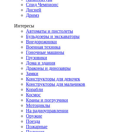
Спид Чемпионс
Дисней
Дримз
Интересы
Автоматы и пистолеты
Бульдозеры и экскаваторы
Внедорожники
Военная техника
Гоночные машины
Грузовики
Дома и здания
Драконы и динозавры
Замки
Конструкторы для девочек
Конструкторы для мальчиков
Корабли
Космос
Краны и погрузчики
Мотоциклы
На радиоуправлении
Оружие
Поезда
Пожарные
Полиция