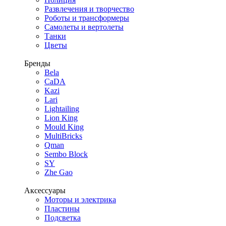
Развлечения и творчество
Роботы и трансформеры
Самолеты и вертолеты
Танки
Цветы
Бренды
Bela
CaDA
Kazi
Lari
Lightailing
Lion King
Mould King
MultiBricks
Qman
Sembo Block
SY
Zhe Gao
Аксессуары
Моторы и электрика
Пластины
Подсветка