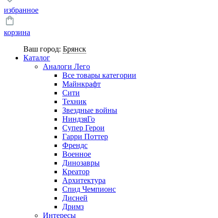
избранное
корзина
Ваш город:
Брянск
Каталог
Аналоги Лего
Все товары категории
Майнкрафт
Сити
Техник
Звездные войны
НиндзяГо
Супер Герои
Гарри Поттер
Френдс
Военное
Динозавры
Креатор
Архитектура
Спид Чемпионс
Дисней
Дримз
Интересы