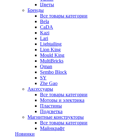
Цветы
Бренды
Все товары категории
Bela
CaDA
Kazi
Lari
Lightailing
Lion King
Mould King
MultiBricks
Qman
Sembo Block
SY
Zhe Gao
Аксессуары
Все товары категории
Моторы и электрика
Пластины
Подсветка
Магнитные конструкторы
Все товары категории
Майнкрафт
Новинки