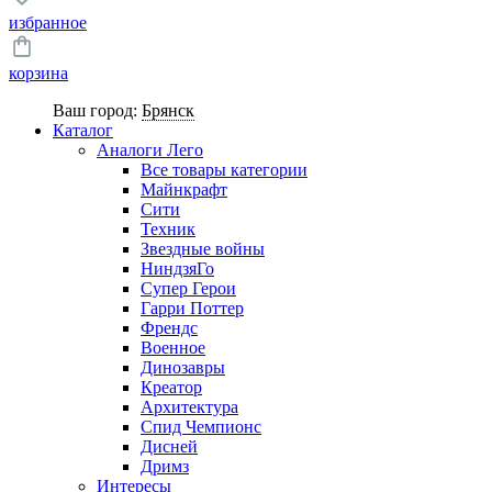
избранное
корзина
Ваш город:
Брянск
Каталог
Аналоги Лего
Все товары категории
Майнкрафт
Сити
Техник
Звездные войны
НиндзяГо
Супер Герои
Гарри Поттер
Френдс
Военное
Динозавры
Креатор
Архитектура
Спид Чемпионс
Дисней
Дримз
Интересы