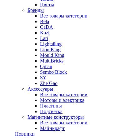
Цветы
Бренды
Все товары категории
Bela
CaDA
Kazi
Lari
Lightailing
Lion King
Mould King
MultiBricks
Qman
Sembo Block
SY
Zhe Gao
Аксессуары
Все товары категории
Моторы и электрика
Пластины
Подсветка
Магнитные конструкторы
Все товары категории
Майнкрафт
Новинки