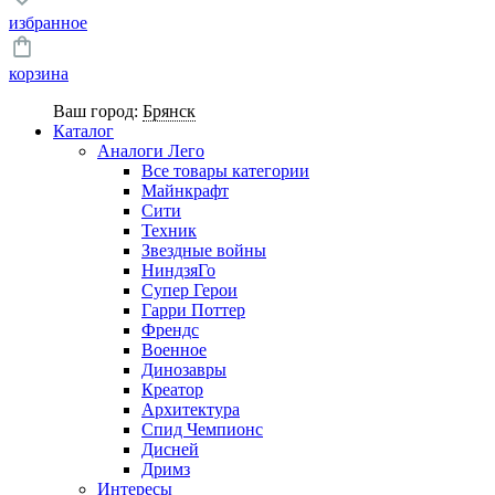
избранное
корзина
Ваш город:
Брянск
Каталог
Аналоги Лего
Все товары категории
Майнкрафт
Сити
Техник
Звездные войны
НиндзяГо
Супер Герои
Гарри Поттер
Френдс
Военное
Динозавры
Креатор
Архитектура
Спид Чемпионс
Дисней
Дримз
Интересы