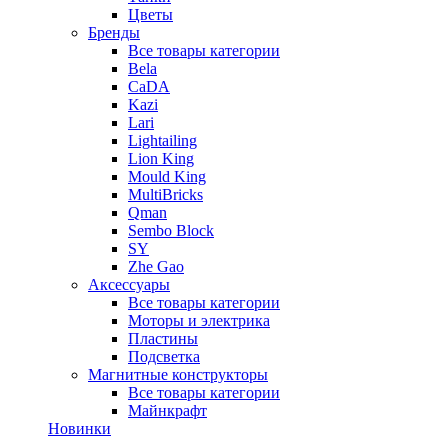
Цветы
Бренды
Все товары категории
Bela
CaDA
Kazi
Lari
Lightailing
Lion King
Mould King
MultiBricks
Qman
Sembo Block
SY
Zhe Gao
Аксессуары
Все товары категории
Моторы и электрика
Пластины
Подсветка
Магнитные конструкторы
Все товары категории
Майнкрафт
Новинки