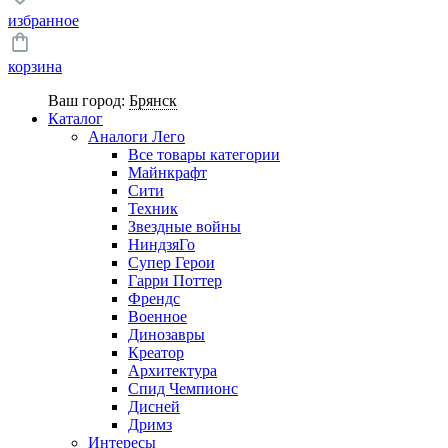
избранное
корзина
Ваш город:
Брянск
Каталог
Аналоги Лего
Все товары категории
Майнкрафт
Сити
Техник
Звездные войны
НиндзяГо
Супер Герои
Гарри Поттер
Френдс
Военное
Динозавры
Креатор
Архитектура
Спид Чемпионс
Дисней
Дримз
Интересы