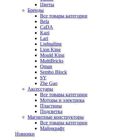
Цветы
Бренды
Все товары категории
Bela
CaDA
Kazi
Lari
Lightailing
Lion King
Mould King
MultiBricks
Qman
Sembo Block
SY
Zhe Gao
Аксессуары
Все товары категории
Моторы и электрика
Пластины
Подсветка
Магнитные конструкторы
Все товары категории
Майнкрафт
Новинки