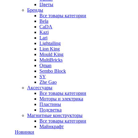
Цветы
Бренды
Все товары категории
Bela
CaDA
Kazi
Lari
Lightailing
Lion King
Mould King
MultiBricks
Qman
Sembo Block
SY
Zhe Gao
Аксессуары
Все товары категории
Моторы и электрика
Пластины
Подсветка
Магнитные конструкторы
Все товары категории
Майнкрафт
Новинки