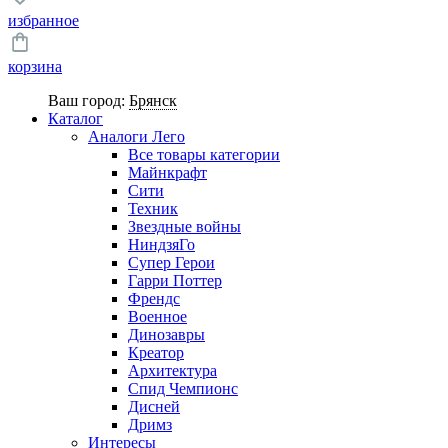
избранное
корзина
Ваш город:
Брянск
Каталог
Аналоги Лего
Все товары категории
Майнкрафт
Сити
Техник
Звездные войны
НиндзяГо
Супер Герои
Гарри Поттер
Френдс
Военное
Динозавры
Креатор
Архитектура
Спид Чемпионс
Дисней
Дримз
Интересы