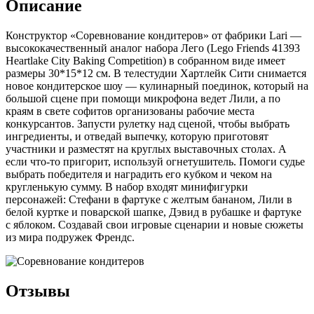
Описание
Конструктор «Соревнование кондитеров» от фабрики Lari —
высококачественный аналог набора Лего (Lego Friends 41393
Heartlake City Baking Competition) в собранном виде имеет
размеры 30*15*12 см. В телестудии Хартлейк Сити снимается
новое кондитерское шоу — кулинарный поединок, который на
большой сцене при помощи микрофона ведет Лили, а по
краям в свете софитов организованы рабочие места
конкурсантов. Запусти рулетку над сценой, чтобы выбрать
ингредиенты, и отведай выпечку, которую приготовят
участники и разместят на круглых выставочных столах. А
если что-то пригорит, используй огнетушитель. Помоги судье
выбрать победителя и наградить его кубком и чеком на
кругленькую сумму. В набор входят минифигурки
персонажей: Стефани в фартуке с желтым бананом, Лили в
белой куртке и поварской шапке, Дэвид в рубашке и фартуке
с яблоком. Создавай свои игровые сценарии и новые сюжеты
из мира подружек Френдс.
Отзывы