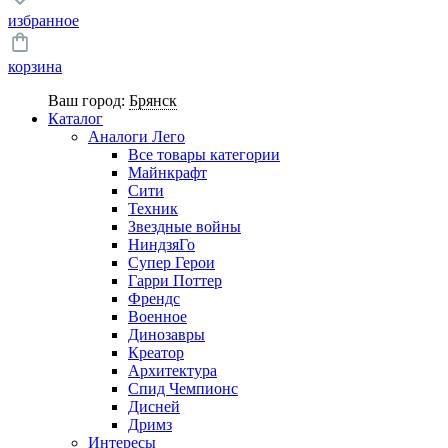
избранное
корзина
Ваш город:
Брянск
Каталог
Аналоги Лего
Все товары категории
Майнкрафт
Сити
Техник
Звездные войны
НиндзяГо
Супер Герои
Гарри Поттер
Френдс
Военное
Динозавры
Креатор
Архитектура
Спид Чемпионс
Дисней
Дримз
Интересы