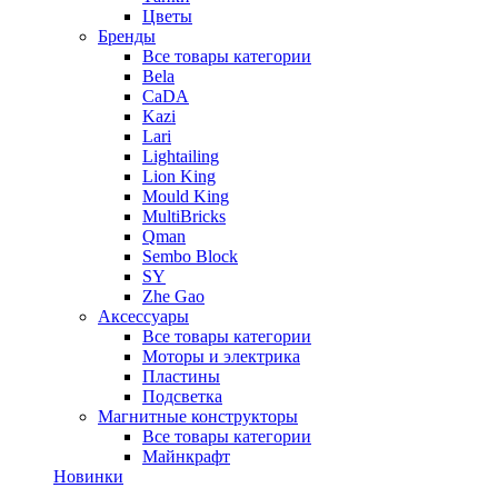
Цветы
Бренды
Все товары категории
Bela
CaDA
Kazi
Lari
Lightailing
Lion King
Mould King
MultiBricks
Qman
Sembo Block
SY
Zhe Gao
Аксессуары
Все товары категории
Моторы и электрика
Пластины
Подсветка
Магнитные конструкторы
Все товары категории
Майнкрафт
Новинки