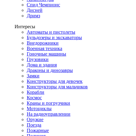
Спид Чемпионс
Дисней
Дримз
Интересы
Автоматы и пистолеты
Бульдозеры и экскаваторы
Внедорожники
Военная техника
Гоночные машины
Грузовики
Дома и здания
Драконы и динозавры
Замки
Конструкторы для девочек
Конструкторы для мальчиков
Корабли
Космос
Краны и погрузчики
Мотоциклы
На радиоуправлении
Оружие
Поезда
Пожарные
Полиция