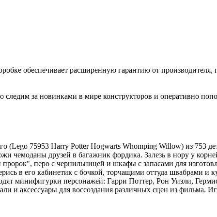
коробке обеспечивает расширенную гарантию от производителя, 
 следим за новинками в мире конструкторов и оперативно попо
 (Lego 75953 Harry Potter Hogwarts Whomping Willow) из 753 д
жи чемоданы друзей в багажник фордика. Залезь в нору у корне
пророк", перо с чернильницей и шкафы с запасами для изготовл
берись в его кабинетик с бочкой, торчащими оттуда швабрами и 
ходят минифигурки персонажей: Гарри Поттер, Рон Уизли, Герм
али и аксессуары для воссоздания различных сцен из фильма. Иг