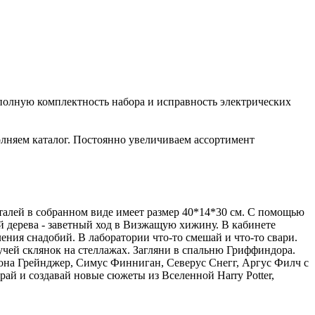
полную комплектность набора и исправность электрических
лняем каталог. Постоянно увеличиваем ассортимент
еталей в собранном виде имеет размер 40*14*30 см. С помощью
й дерева - заветный ход в Визжащую хижину. В кабинете
ения снадобий. В лаборатории что-то смешай и что-то свари.
кучей склянок на стеллажах. Загляни в спальню Гриффиндора.
иона Грейнджер, Симус Финниган, Северус Снегг, Аргус Филч с
рай и создавай новые сюжеты из Вселенной Harry Potter,