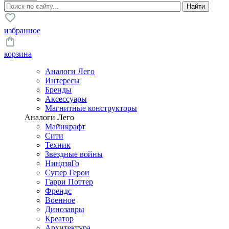
избранное
корзина
Аналоги Лего
Интересы
Бренды
Аксессуары
Магнитные конструкторы
Аналоги Лего
Майнкрафт
Сити
Техник
Звездные войны
НиндзяГо
Супер Герои
Гарри Поттер
Френдс
Военное
Динозавры
Креатор
Архитектура