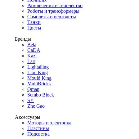
Развлечения и творчество
Роботы и трансформеры
Самолеты и вертолеты
Танки
Цветы
Бренды
Bela
CaDA
Kazi
Lari
Lightailing
Lion King
Mould King
MultiBricks
Qman
Sembo Block
SY
Zhe Gao
Аксессуары
Моторы и электрика
Пластины
Подсветка