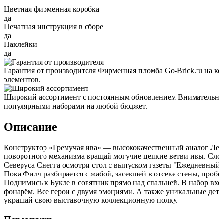
Цветная фирменная коробка
да
Печатная инструкция в сборе
да
Наклейки
да
Гарантия от производителя
Фирменная пломба Go-Brick.ru на 
элементов.
Широкий ассортимент с постоянным обновлением
Внимательно
популярными наборами на любой бюджет.
Описание
Конструктор «Гремучая ива» — высококачественный аналог Лего
поворотного механизма вращай могучие цепкие ветви ивы. Сло
Северуса Снегга осмотри стол с выпуском газеты "Ежедневный 
Пока Филч разбирается с жабой, засевшей в отсеке стены, про
Поднимись к Букле в совятник прямо над спальней. В набор в
фонарём. Все герои с двумя эмоциями. А также уникальные дет
украшай свою выставочную коллекционную полку.