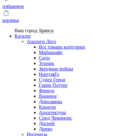
избранное
корзина
Ваш город:
Брянск
Каталог
Аналоги Лего
Все товары категории
Майнкрафт
Сити
Техник
Звездные войны
НиндзяГо
Супер Герои
Гарри Поттер
Френдс
Военное
Динозавры
Креатор
Архитектура
Спид Чемпионс
Дисней
Дримз
Интересы