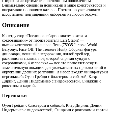
Широкий ассортимент с постоянным обновлением
Внимательно следим за новинками в мире конструкторов и
оперативно пополняем каталог. Постоянно увеличиваем
ассортимент популярными наборами на любой бюджет.
Описание
Конструктор «Поединок с бариониксом: охота за
сокровищами» от производителя Lari (Лари) —
высококачественный аналог Лего (75935 Jurassic World
Baryonyx Face-Off: The Treasure Hunt). Сборная фигура
динозавра, мощный внедорожник, жилой трейлер,
раскидистая пальма, под которой спрятан сундук с
сокровищами, 4 человечка — все это позволяет создать
замечательную локацию для увлекательных приключений в
окружении древних рептилий. В набор входят минифигурки
персонажей: Оуэн Грейди с бластером и собакой, Клэр
Диринг, Дэнни Нидермейер с видеокассетой, Синджин с
рюкзаком и картой.
Персонажи
Оуэн Грейди с бластером и собакой, Клэр Диринг, Дэнни
Нидермейер с видеокассетой, Синджин с рюкзаком и картой.