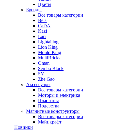
Цветы
Бренды
Все товары категории
Bela
CaDA
Kazi
Lari
Lightailing
Lion King
Mould King
MultiBricks
Qman
Sembo Block
SY
Zhe Gao
Аксессуары
Все товары категории
Моторы и электрика
Пластины
Подсветка
Магнитные конструкторы
Все товары категории
Майнкрафт
Новинки