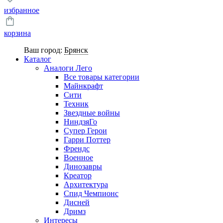
избранное
корзина
Ваш город:
Брянск
Каталог
Аналоги Лего
Все товары категории
Майнкрафт
Сити
Техник
Звездные войны
НиндзяГо
Супер Герои
Гарри Поттер
Френдс
Военное
Динозавры
Креатор
Архитектура
Спид Чемпионс
Дисней
Дримз
Интересы