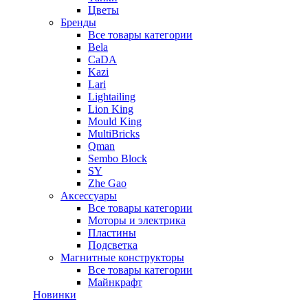
Цветы
Бренды
Все товары категории
Bela
CaDA
Kazi
Lari
Lightailing
Lion King
Mould King
MultiBricks
Qman
Sembo Block
SY
Zhe Gao
Аксессуары
Все товары категории
Моторы и электрика
Пластины
Подсветка
Магнитные конструкторы
Все товары категории
Майнкрафт
Новинки