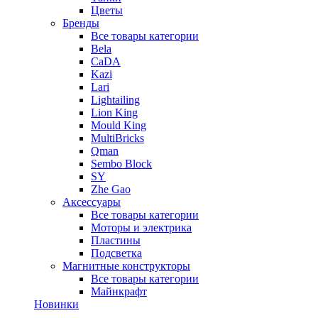
Цветы
Бренды
Все товары категории
Bela
CaDA
Kazi
Lari
Lightailing
Lion King
Mould King
MultiBricks
Qman
Sembo Block
SY
Zhe Gao
Аксессуары
Все товары категории
Моторы и электрика
Пластины
Подсветка
Магнитные конструкторы
Все товары категории
Майнкрафт
Новинки