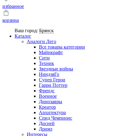
избранное
корзина
Ваш город:
Брянск
Каталог
Аналоги Лего
Все товары категории
Майнкрафт
Сити
Техник
Звездные войны
НиндзяГо
Супер Герои
Гарри Поттер
Френдс
Военное
Динозавры
Креатор
Архитектура
Спид Чемпионс
Дисней
Дримз
Интересы