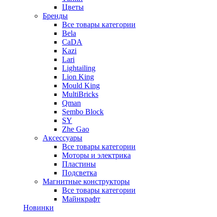
Цветы
Бренды
Все товары категории
Bela
CaDA
Kazi
Lari
Lightailing
Lion King
Mould King
MultiBricks
Qman
Sembo Block
SY
Zhe Gao
Аксессуары
Все товары категории
Моторы и электрика
Пластины
Подсветка
Магнитные конструкторы
Все товары категории
Майнкрафт
Новинки