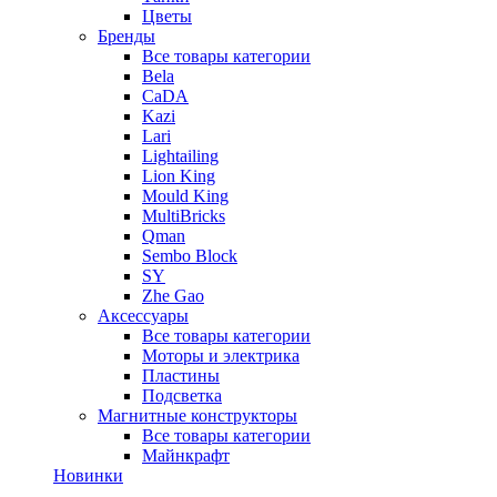
Цветы
Бренды
Все товары категории
Bela
CaDA
Kazi
Lari
Lightailing
Lion King
Mould King
MultiBricks
Qman
Sembo Block
SY
Zhe Gao
Аксессуары
Все товары категории
Моторы и электрика
Пластины
Подсветка
Магнитные конструкторы
Все товары категории
Майнкрафт
Новинки