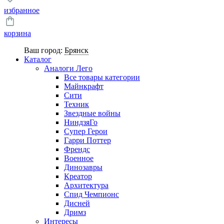
избранное
корзина
Ваш город:
Брянск
Каталог
Аналоги Лего
Все товары категории
Майнкрафт
Сити
Техник
Звездные войны
НиндзяГо
Супер Герои
Гарри Поттер
Френдс
Военное
Динозавры
Креатор
Архитектура
Спид Чемпионс
Дисней
Дримз
Интересы