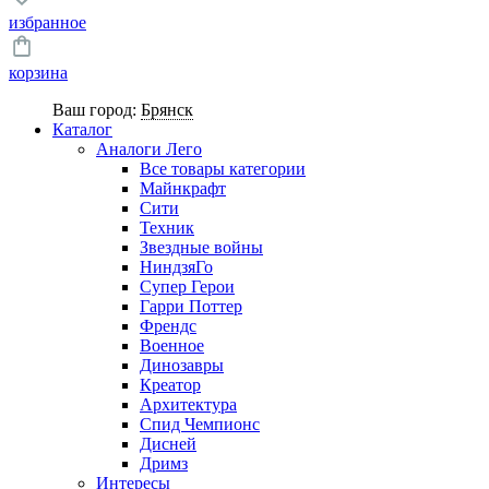
избранное
корзина
Ваш город:
Брянск
Каталог
Аналоги Лего
Все товары категории
Майнкрафт
Сити
Техник
Звездные войны
НиндзяГо
Супер Герои
Гарри Поттер
Френдс
Военное
Динозавры
Креатор
Архитектура
Спид Чемпионс
Дисней
Дримз
Интересы