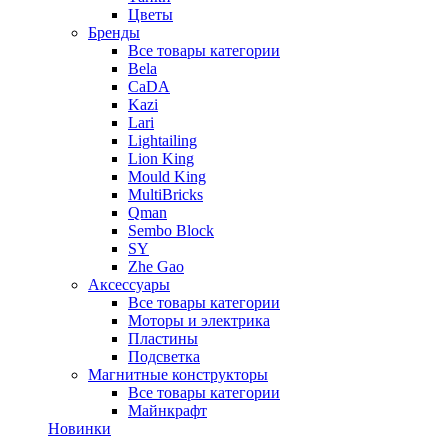
Цветы
Бренды
Все товары категории
Bela
CaDA
Kazi
Lari
Lightailing
Lion King
Mould King
MultiBricks
Qman
Sembo Block
SY
Zhe Gao
Аксессуары
Все товары категории
Моторы и электрика
Пластины
Подсветка
Магнитные конструкторы
Все товары категории
Майнкрафт
Новинки